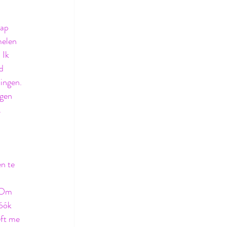
ap 
melen 
 Ik 
d 
ingen. 
gen 
 
n te 
. Om 
óók 
eft me 