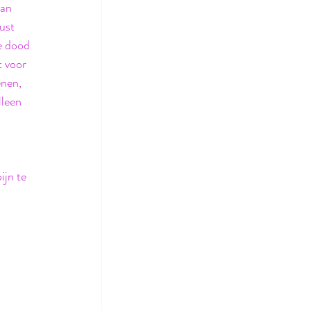
van 
ust 
de dood 
 voor 
enen, 
lleen 
ijn te 