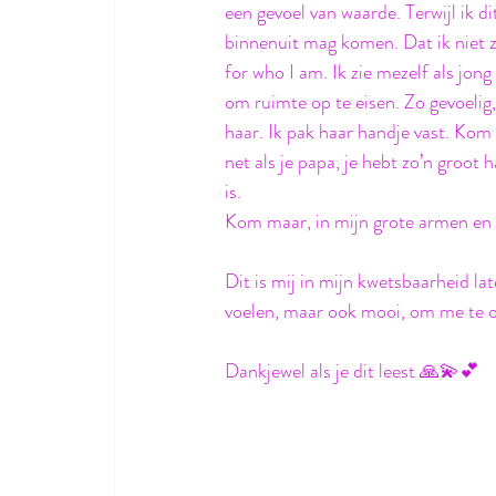
een gevoel van waarde. Terwijl ik d
binnenuit mag komen. Dat ik niet zo
for who I am. Ik zie mezelf als jong
om ruimte op te eisen. Zo gevoelig
haar. Ik pak haar handje vast. Kom 
net als je papa, je hebt zo’n groot 
is. 
Kom maar, in mijn grote armen en l
Dit is mij in mijn kwetsbaarheid la
voelen, maar ook mooi, om me te o
Dankjewel als je dit leest 🙏💫💕