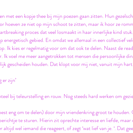
en met een kopje thee bij mijn poezen gaan zitten. Hun gezelsch
or hoeven ze niet op mijn schoot te zitten, maar ik hoor ze rom
artbreaking proces dat veel losmaakt in haar innerlijke kind stuk.
op energetisch gebied. En omdat we allemaal in een collectief vel
op. Ik kies er regelmatig voor om dat ook te delen. Naast de read
. Ik voel me meer aangetrokken tot mensen die persoonlijke din
ijk gescheiden houden. Dat klopt voor mij niet, vanuit mijn hart.

er zijn’ 
teel bij teleurstelling en rouw. Nog steeds hard werken om gezie
ik best eng om te delen) door mijn vriendenkring groot te houden
erichtje te sturen. Hierin zit oprechte interesse en liefde, maar 
er altijd wel iemand die reageert, of zegt ‘wat lief van je. ‘. Dat ge