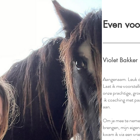
Even voor
Violet Bakker
Aangenaam. Leuk dat
Laat ik me voorstel
onze prachtige, gr
ik coaching met paa
aan.
Om je mee te nemen
brengen, mijn eigen
kwam ik via een vri