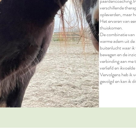
paardencoaching.In 
verschillende therap
opleverden, maar h
Het ervaren van ee
thuiskomen.
De combinatie van h
warme adem uit de z
buitenlucht waar ik
bewegen en de inzic
verbinding aan me t
verliefd en ikvoelde 
Vervolgens heb ik v
gevolgd en kan ik d