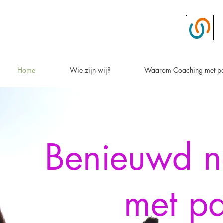
Home
Wie zijn wij?
Waarom Coaching met p
Benieuwd n
met p